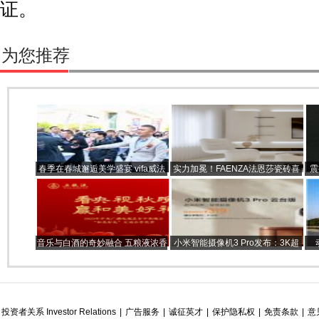
证。
为您推荐
春季在春城邂逅美学盛宴 vifa威法
实力加冕！FAENZA法恩莎瓷砖喜
震
昆明大商汇旗舰店盛大开业
获“设计师推荐品牌”大奖！
音乐与白酒的奇妙融合 五粮液浓香
小米智能摄像机3 Pro发布：3K超
酒玩出了跨界新花样
清画质，内置蓝牙Mesh网关
投资者关系 Investor Relations
|
广告服务
|
诚征英才
|
保护隐私权
|
免责条款
|
意