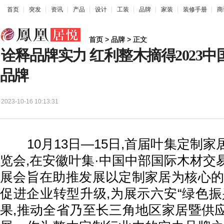
首页
突发
资讯
产品
设计
工装
品牌
家装
装修手册
商
首页
>
品牌
> 正文
诠释品牌实力 红利整木摘得2023
品牌
2023-10-16 10:13:31
10月13日—15日,首届叶集定制家
览会,在安徽叶集·中国中部国际木材交
展会旨在助推发展以定制家居为核心的
促进企业转型升级,为展示六安“绿色振
果,推动全省乃至长三角地区家居暨供