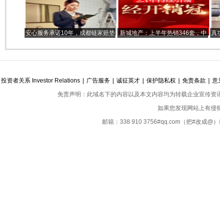
安心服务承诺10年，成都链家赔垫
新城地产：上半年热销346套，中
真
付16679笔，3.7亿元！
南·新城云樾演绎红盘实力
投资者关系 Investor Relations
|
广告服务
|
诚征英才
|
保护隐私权
|
免责条款
|
意
免责声明：此域名下的内容以及本文内容均为转载企业宣传资
如果您发现网站上有侵
邮箱：338 910 3756#qq.com（把#改
Copyright ©