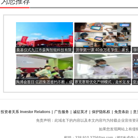
为您推荐
奠基仪式九江市森陶智能科技有限
开学第一课 40余万名学生、家长
学
公司新型锂电池窑炉项目开工奠基
收看了这堂爱眼护眼课
陶博会首日 亿固集团签约不断，成
赛克赛斯优化产销模式，走长足发
亚
为辅料区当之无愧的“流量王
展之路
投资者关系 Investor Relations
|
广告服务
|
诚征英才
|
保护隐私权
|
免责条款
|
意
免责声明：此域名下的内容以及本文内容均为转载企业宣传资
如果您发现网站上有侵
邮箱：338 910 3756#qq.com（把#改