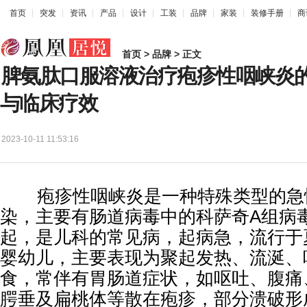
首页
突发
资讯
产品
设计
工装
品牌
家装
装修手册
商
首页
>
品牌
> 正文
脾氨肽口服溶液治疗疱疹性咽峡炎
与临床疗效
2023-10-11 11:53:16
疱疹性咽峡炎是一种特殊类型的急
染，主要有肠道病毒中的科萨奇A组病
起，是儿科的常见病，起病急，流行于
婴幼儿，主要表现为聚起发热、流涎、
食，常伴有胃肠道症状，如呕吐、腹痛
腭垂及扁桃体等散在疱疹，部分溃破形