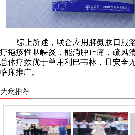
综上所述，联合应用脾氨肽口服溶
疗疱疹性咽峡炎，能消肿止痛，疏风
总体疗效优于单用利巴韦林，且安全
临床推广。
为您推荐