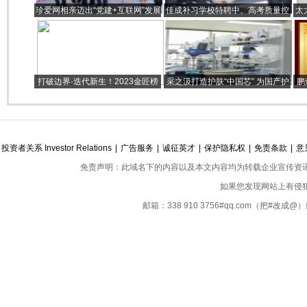
珍爱网相亲迈出“党建+互联网”发展
佳成补习学校特聘中、高考质量控
太
新路
制及标准评价负责人王后雄校长莅
临学校检查工作
打破边界·迭代新生！2023金匠榜
采之汲打造护肤“中国芯” 为国产护
鹏
板材十大品牌颁奖典礼圆满结束！
肤崛起按下加速键
投资者关系 Investor Relations
|
广告服务
|
诚征英才
|
保护隐私权
|
免责条款
|
意
免责声明：此域名下的内容以及本文内容均为转载企业宣传资
如果您发现网站上有侵
邮箱：338 910 3756#qq.com（把#改
Copyright ©