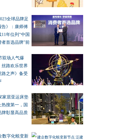
2023全球品牌足
报告》：康师傅
续11年位列“中国
费者首选品牌”前
节双场人气爆
，丝路欢乐世界
丝路之声》备受
评
家家居亚运床垫
上热搜第一，国
品牌彰显高品质
企数字化蜕变新