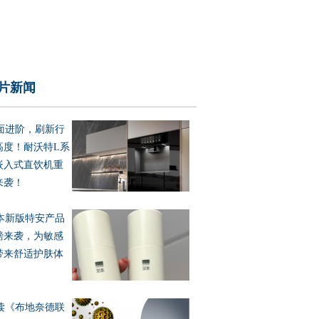
片新闻
面进阶，刷新行
高度！耐沃特L系
嵌入式直饮机重
来袭！
本新版特安产品
磅来袭，为敏感
带来舒适护肤体
读《布地奈德联