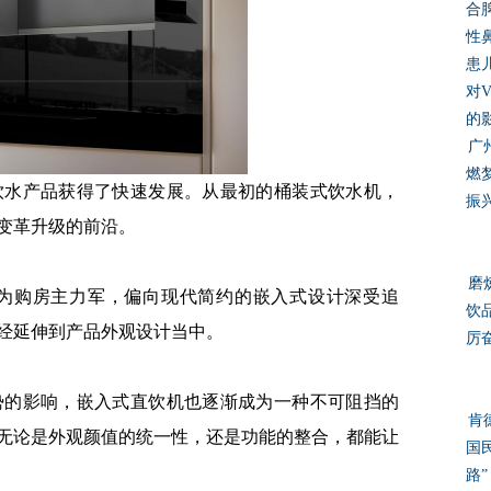
合
性
患
对V
的
广
燃
水产品获得了快速发展。从最初的桶装式饮水机，
振
变革升级的前沿。
磨
为购房主力军，偏向现代简约的嵌入式设计深受追
饮
经延伸到产品外观设计当中。
厉
的影响，嵌入式直饮机也逐渐成为一种不可阻挡的
肯
无论是外观颜值的统一性，还是功能的整合，都能让
国
路”