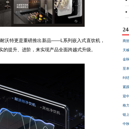
2
沃特更是重磅推出新品——L系列嵌入式直饮机，
商协
实的提升、进阶，来实现产品全面跨越式升级。
天梭
金秋
至本
纠
紧跟
迎中
格力
链上
中秋