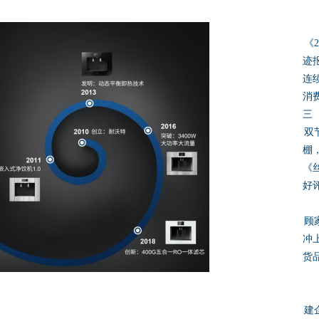
《
迹
连
消
三
双
棚
《
好
顾
冲
货
建