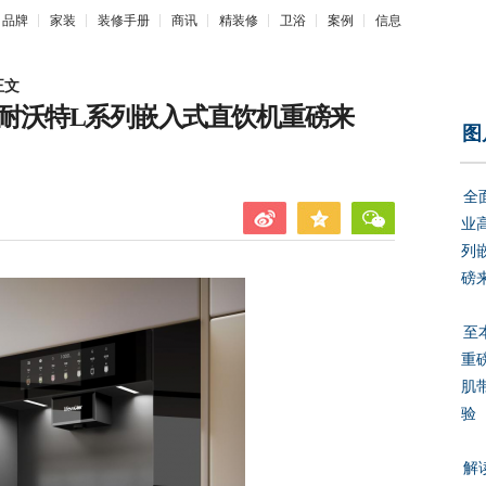
品牌
家装
装修手册
商讯
精装修
卫浴
案例
信息
正文
耐沃特L系列嵌入式直饮机重磅来
图
全
业
列
磅
至
重
肌
验
解