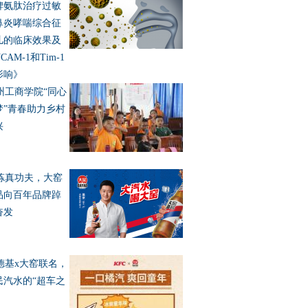
脾氨肽治疗过敏
鼻炎哮喘综合征
儿的临床效果及
CAM-1和Tim-1
影响》
州工商学院“同心
梦”青春助力乡村
兴
炼真功夫，大窑
品向百年品牌踔
奋发
德基x大窑联名，
民汽水的“超车之