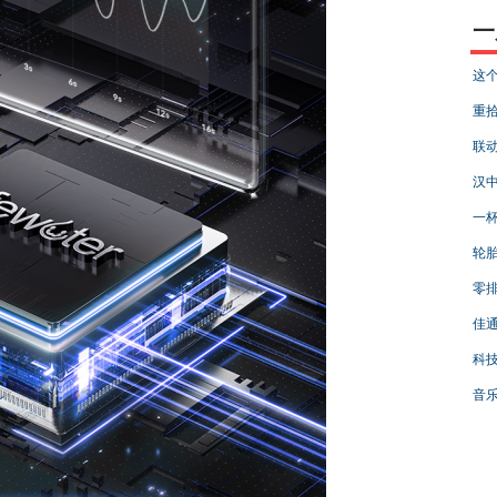
一
这个
重拾
联
汉中
一杯
轮胎
零排
佳通
科技
音乐