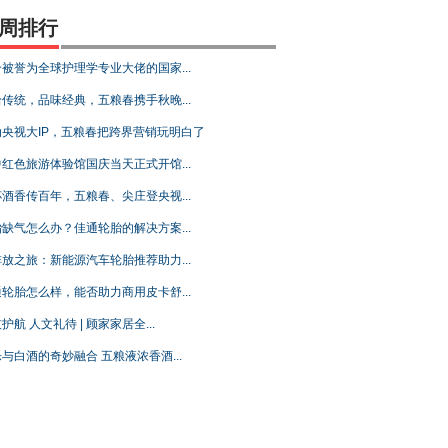
周排行
被誉为全球护理学专业大佬的国家...
传统，品味经典，五粮春携手秋晚...
动央视大IP，五粮春把跨界营销玩明白了
红色旅游体验馆国庆当天正式开馆...
酒香传百年，五粮春、尖庄登央视...
缺气怎么办？佳通轮胎的解决方案...
放之旅：新能源汽车轮胎推荐助力...
轮胎怎么样，能否助力商用皮卡舒...
护航 人文礼待 | 顾家家居全...
与白酒的奇妙融合 五粮液浓香酒...