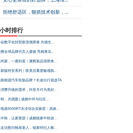
拒绝舒适区，狠抓技术创新，...
4小时排行
会数字化转型新浪潮席卷 共德生...
携全球品牌代言人龚俊 亮相青岛...
尚新，一惠到底！康辉新品强势来...
新版特安系列｜医美后重度敏感肌...
结新能源汽车轮胎品牌？长途出行就选TA
消费升级的需求，抖音月付为美好...
秋，共团圆 | 成都中环与社区...
电器6500RT水冷综合实验室：高效...
中秋，让家更甜丨成都链家中秋游...
走访慰问独居老人，链家经纪人敬...