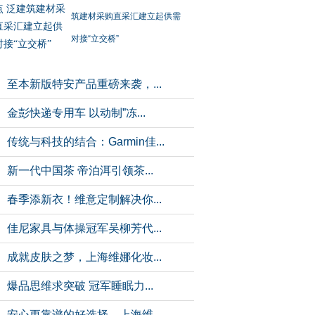
点 泛建筑建材采
直采汇建立起供
对接“立交桥”
至本新版特安产品重磅来袭，...
金彭快递专用车 以动制”冻...
传统与科技的结合：Garmin佳...
新一代中国茶 帝泊洱引领茶...
春季添新衣！维意定制解决你...
佳尼家具与体操冠军吴柳芳代...
成就皮肤之梦，上海维娜化妆...
爆品思维求突破 冠军睡眠力...
安心更靠谱的好选择，上海维...