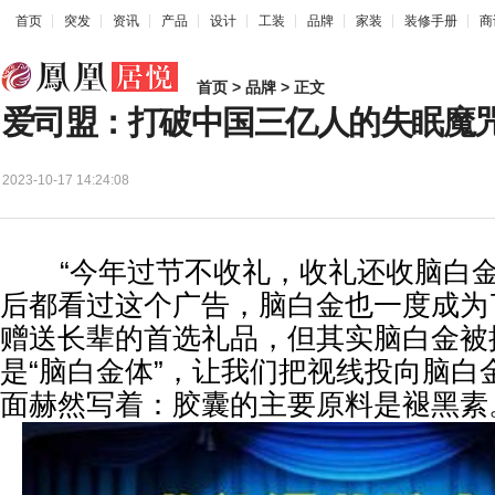
首页
突发
资讯
产品
设计
工装
品牌
家装
装修手册
商
首页
>
品牌
> 正文
爱司盟：打破中国三亿人的失眠魔
2023-10-17 14:24:08
“今年过节不收礼，收礼还收脑白金”
后都看过这个广告，脑白金也一度成为
赠送长辈的首选礼品，但其实脑白金被
是“脑白金体”，让我们把视线投向脑白
面赫然写着：胶囊的主要原料是褪黑素