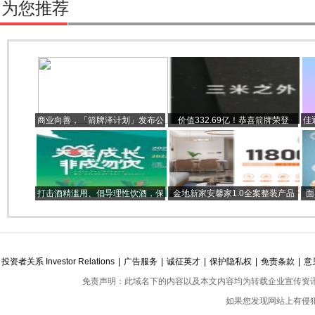
为您推荐
商业向善，「箭牌泽计划」发布公
价值332.69亿！恭喜箭牌荣登
佳
益合伙人计划
2023“中国500最具价值品牌”
打击酒精滥用、倡导理性饮酒，保
金地新家安馨家1.0全案整装产品
面
乐力加认真的！
发布，11.8万元一步到位住新家
投资者关系 Investor Relations
|
广告服务
|
诚征英才
|
保护隐私权
|
免责条款
|
意
免责声明：此域名下的内容以及本文内容均为转载企业宣传资
如果您发现网站上有侵