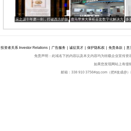
采之汲十年磨一剑，打破西方护肤
鹿马带来大掌柜全套数字化解决方
多
品产业原料研发壁垒
案，为酒店行业发展创造更多可能
Z 
投资者关系 Investor Relations
|
广告服务
|
诚征英才
|
保护隐私权
|
免责条款
|
意
免责声明：此域名下的内容以及本文内容均为转载企业宣传资
如果您发现网站上有侵
邮箱：338 910 3756#qq.com（把#改
Copyright ©