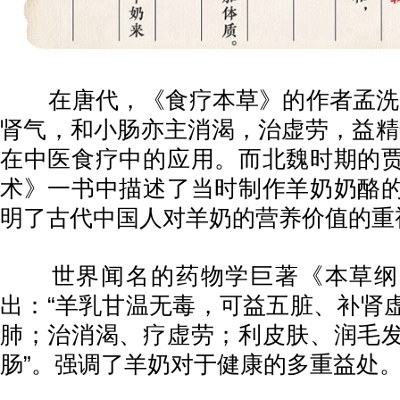
在唐代，《食疗本草》的作者孟洗提
肾气，和小肠亦主消渴，治虚劳，益精
在中医食疗中的应用。而北魏时期的
术》一书中描述了当时制作羊奶奶酪
明了古代中国人对羊奶的营养价值的重
世界闻名的药物学巨著《本草纲
出：“羊乳甘温无毒，可益五脏、补肾
肺；治消渴、疗虚劳；利皮肤、润毛
肠”。强调了羊奶对于健康的多重益处