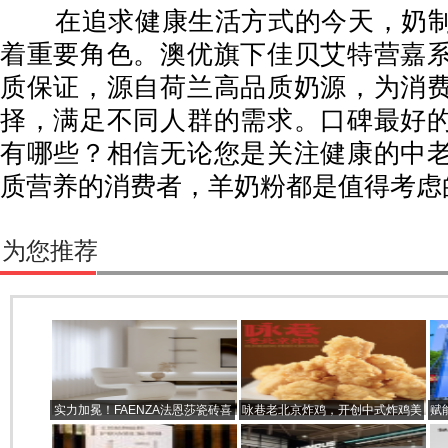
在追求健康生活方式的今天，奶制
着重要角色。澳优旗下佳贝艾特营嘉
质保证，源自荷兰高品质奶源，为消
择，满足不同人群的需求。口碑最好
有哪些？相信无论您是关注健康的中
质营养的消费者，羊奶粉都是值得考虑
为您推荐
实力加冕！FAENZA法恩莎瓷砖喜
咏巷老北京炸鸡，开创中式炸鸡美
赋
获“设计师推荐品牌”大奖！
食新概念