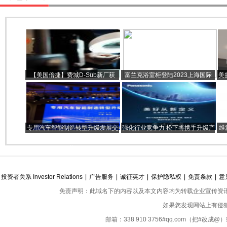
【美国倍捷】费城D-Sub新厂获
富兰克浴室柜登陆2023上海国际
美
AS9100D & ISO9001:2015认证
厨卫展，开启一场高定奢享之旅
专用汽车智能制造转型升级发展交
强化行业竞争力 松下将携手升级产
维
流大会 -- 伊萨：为智能汽车产业赋
品亮相2023中国制冷展
能
投资者关系 Investor Relations
|
广告服务
|
诚征英才
|
保护隐私权
|
免责条款
|
意
免责声明：此域名下的内容以及本文内容均为转载企业宣传资
如果您发现网站上有侵
邮箱：338 910 3756#qq.com（把#改