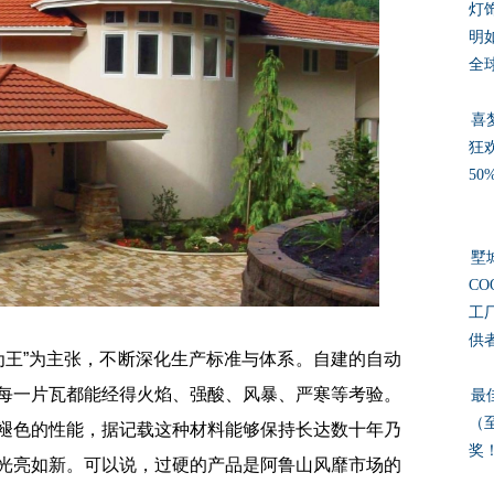
灯
明
全
喜梦
狂
50
墅
CO
工
供
王”为主张，不断深化生产标准与体系。自建的自动
每一片瓦都能经得火焰、强酸、风暴、严寒等考验。
最
（
褪色的性能，据记载这种材料能够保持长达数十年乃
奖
光亮如新。可以说，过硬的产品是阿鲁山风靡市场的