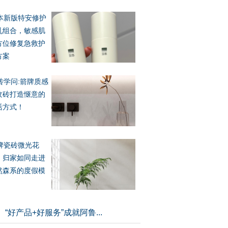
本新版特安修护
乳组合，敏感肌
方位修复急救护
方案
砖学问:箭牌质感
纹砖打造惬意的
活方式！
牌瓷砖微光花
，归家如同走进
然森系的度假模
！
“好产品+好服务”成就阿鲁...