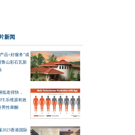
片新闻
好产品+好服务”成
阿鲁山彩石瓦新
场
酮低老得快，
IFE乐维源有效
升男性睾酮
爆2023香港国际