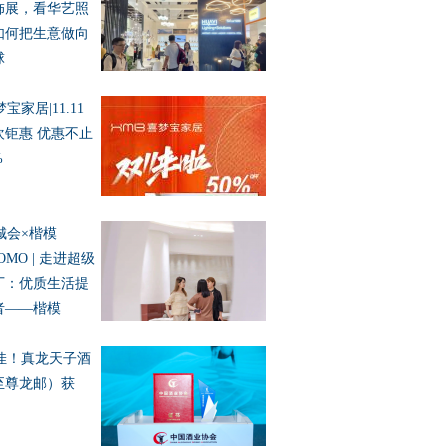
饰展，看华艺照
如何把生意做向
球
宝家居|11.11
欢钜惠 优惠不止
%
城会×楷模
OMO | 走进超级
厂：优质生活提
者——楷模
佳！真龙天子酒
至尊龙邮）获
！