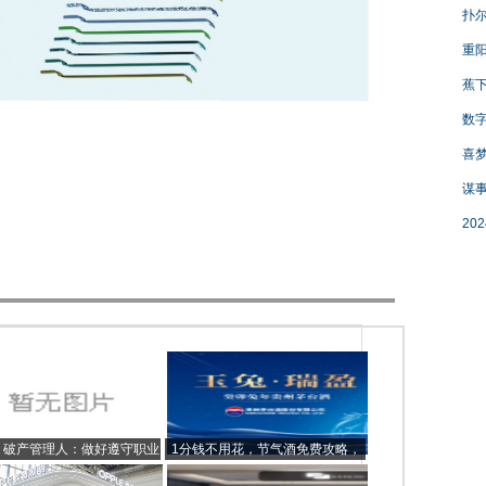
扑尔
重阳
蕉下
数字
喜梦
谋事
20
丨破产管理人：做好遵守职业
1分钱不用花，节气酒免费攻略，
操守的“企业管家”
每月赚1000元它不香吗？