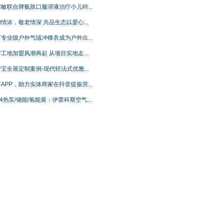
敏联合脾氨肽口服溶液治疗小儿特...
情浓，敬老情深 共品生态以爱心...
专业级户外气绒冲锋衣成为户外出...
工地加盟风潮再起 从项目实地走...
宝全屋定制案例-现代轻法式优雅...
APP，助力实体商家在抖音提振营...
24热泵/储能/氢能展：伊蕾科斯空气...