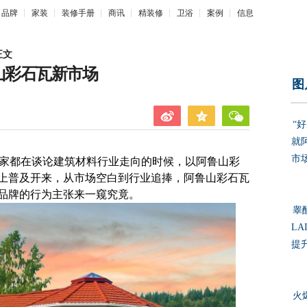
品牌
家装
装修手册
商讯
精装修
卫浴
案例
信息
正文
山彩石瓦新市场
图
“
就
市
都在谈论建筑材料行业走向的时候，以阿鲁山彩
上普及开来，从市场空白到行业追捧，阿鲁山彩石瓦
品牌的行为主张来一窥究竟。
睾
LA
提
火