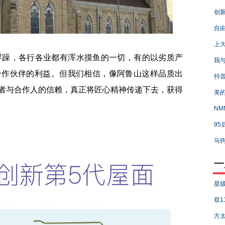
创新
自由
上大
躁，各行各业都有浑水摸鱼的一切，有的以劣质产
我与
合作伙伴的利益。但我们相信，像阿鲁山这样品质出
抖
者与合作人的信赖，真正将匠心精神传递下去，获得
美的
NM
95
马驹
一
星级
双1
方太