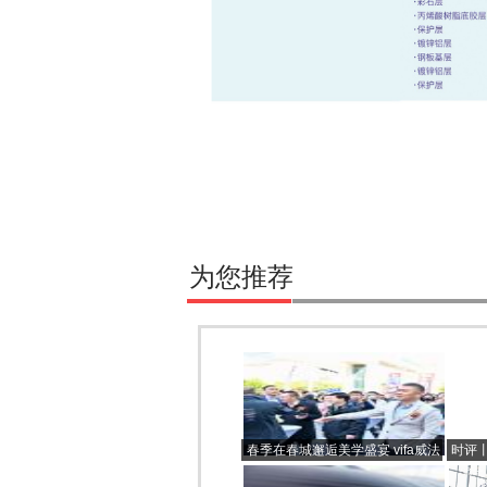
为您推荐
春季在春城邂逅美学盛宴 vifa威法
时评
昆明大商汇旗舰店盛大开业