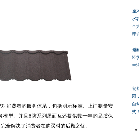
至
水
全
理
选
轻
生
箭
园
自
对消费者的服务体系，包括明示标准、上门测量安
式
服务模型。并且6防系列屋面瓦还提供数十年的品质保
，完全解决了消费者在购买时的后顾之忧。