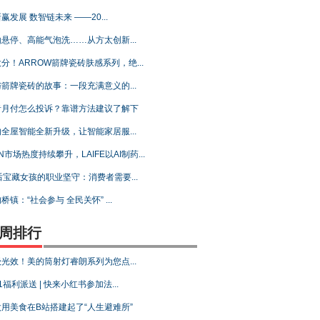
赢发展 数智链未来 ——20...
悬停、高能气泡洗……从方太创新...
分！ARROW箭牌瓷砖肤感系列，绝...
箭牌瓷砖的故事：一段充满意义的...
音月付怎么投诉？靠谱方法建议了解下
全屋智能全新升级，让智能家居服...
N市场热度持续攀升，LAIFE以AI制药...
后宝藏女孩的职业坚守：消费者需要...
桥镇：“社会参与 全民关怀” ...
周排行
光效！美的筒射灯睿朗系列为您点...
1福利派送 | 快来小红书参加法...
用美食在B站搭建起了“人生避难所”