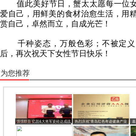
值此美好节日，蟹太太愿每一位女
爱自己，用鲜美的食材治愈生活，用
赏自己，卓然而立，自成光芒！
千种姿态，万般色彩；不被定义
后，再次祝天下女性节日快乐！
为您推荐
强强联合 亿固&大将军瓷砖达成战
热烈庆祝“青岛红色奇迹健康产业
嘉
略合作
有限公司”首播圆满成功
㎡