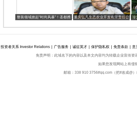
整装领域掀起“时尚风暴”！圣都携
重庆弘凡生态农业开发有限责任公
珍
手铂尼思引领家居新潮流
司董事长李俊锋
投资者关系 Investor Relations
|
广告服务
|
诚征英才
|
保护隐私权
|
免责条款
|
意
免责声明：此域名下的内容以及本文内容均为转载企业宣传资
如果您发现网站上有侵
邮箱：338 910 3756#qq.com（把#改
Copyright ©