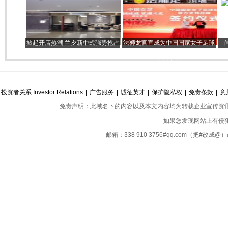
军1号运动版有什么黑科技？
于3月19日开幕
掀起开店热潮 兰夕新中式强势抢占
法狮龙官宣成为中国国家女子足球
全国市场
队官方支持品牌, 持续引领顶墙一
体新赛道
投资者关系 Investor Relations
|
广告服务
|
诚征英才
|
保护隐私权
|
免责条款
|
意
免责声明：此域名下的内容以及本文内容均为转载企业宣传资
如果您发现网站上有侵
邮箱：338 910 3756#qq.com（把#改
Copyright ©