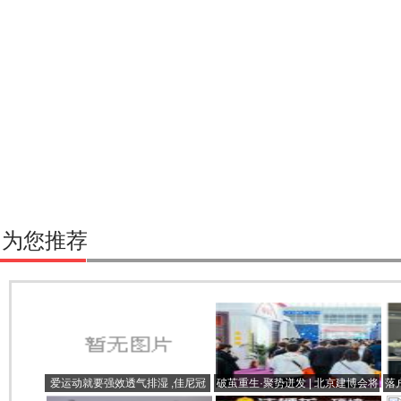
为您推荐
爱运动就要强效透气排湿 ,佳尼冠
破茧重生·聚势迸发 | 北京建博会将
落