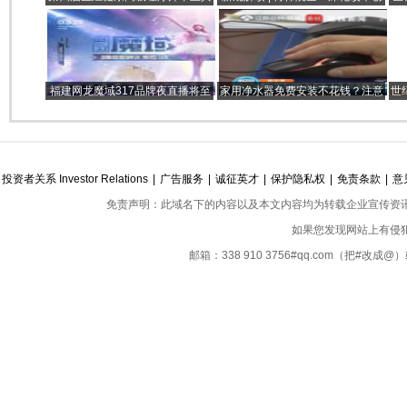
礼在广东隆重举行
新 全面推动中医药振兴发展
发
福建网龙魔域317品牌夜直播将至
家用净水器免费安装不花钱？注意
世
奏响福利最强音！
新型骗局已出现！
业
投资者关系 Investor Relations
|
广告服务
|
诚征英才
|
保护隐私权
|
免责条款
|
意
免责声明：此域名下的内容以及本文内容均为转载企业宣传资
如果您发现网站上有侵
邮箱：338 910 3756#qq.com（把#改
Copyright ©