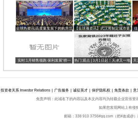
全球热资讯!高质量发展下的购房范
【全球播资讯】武汉将制定城市更
佳
本 ，广州中轴湖景洋房【天岚】
新三年行动方案，推进32个重点单
元优化升级
实时:1月销售领跑 保利发展“榜一
热门:观点 | 3月1日起！天津又一地
天
大哥”能当多久
2023年随迁子女预约登记通知！
投资者关系 Investor Relations
|
广告服务
|
诚征英才
|
保护隐私权
|
免责条款
|
意
免责声明：此域名下的内容以及本文内容均为转载企业宣传资
如果您发现网站上有侵
邮箱：338 910 3756#qq.com（把#改
Copyright ©