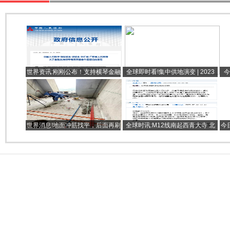
世界资讯:刚刚公布！支持横琴金融
全球即时看!集中供地演变 | 2023
今
业高度开放！
年1-2月房地产企业新增土地储备
报告
世界消息!地面冲筋找平，后面再刷
全球时讯:M12线南起西青大寺 北
今
上地固，不好过做自流平吗
至双青组团 途经和苑周边