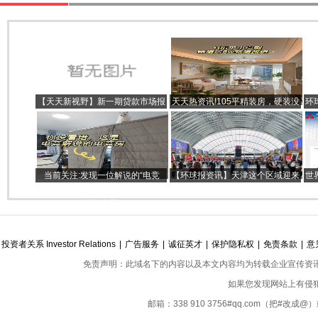
【天天新视野】新一期贷款市场报
天天热资讯!105平精装房，硬装没
环
价利率未作调整
改动，全靠软装提升。颜值和氛
围，阳光☀️照进家
当前关注:发现一位解说的“电竞
【环球报资讯】天津这个区域迎来
世
房”：利用4㎡空间做隔音区，虽简
新发展！建设方案披露
陋却实用
投资者关系 Investor Relations
|
广告服务
|
诚征英才
|
保护隐私权
|
免责条款
|
意
免责声明：此域名下的内容以及本文内容均为转载企业宣传资
如果您发现网站上有侵
邮箱：338 910 3756#qq.com（把#改