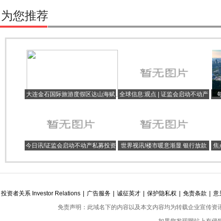
为您推荐
大连金石国际旅游度假区达山海赋
全球信息:观点 | 证监会启动不动产
项目取证 将推出1199套住宅
私募投资基金试点 满足不动产合理
展
融资需求
今日讯!证监会启动不动产私募投资
世界视讯!楼市暖意渐显 银行放款
焦
基金试点
提速
投资者关系 Investor Relations
|
广告服务
|
诚征英才
|
保护隐私权
|
免责条款
|
意
免责声明：此域名下的内容以及本文内容均为转载企业宣传资