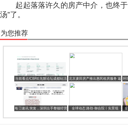
起起落落许久的房产中介，也终于要
汤”了。
为您推荐
当前看点!CBRE无限论坛成都站活
北京麦田房产推出惠民租房服务 返
环
动成功举办
工租房自住者可享95折优惠
额
每日速讯:突发，深圳出手整顿经营
全球动态:路劲·御合院丨实景现
全
贷转贷？部分银行：暂停接单
墅，万般想象皆可呈现