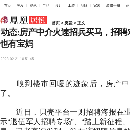
首页
突发
资讯
产品
设计
工装
品牌
家装
装修手册
商
首页
>
突发
> 正文
动态:房产中介火速招兵买马，招聘
也有宝妈
2023-02-21 10:51:45
嗅到楼市回暖的迹象后，房产中
了。
近日，贝壳平台一则招聘海报在业
示“退伍军人招聘专场”、“踏上新征程