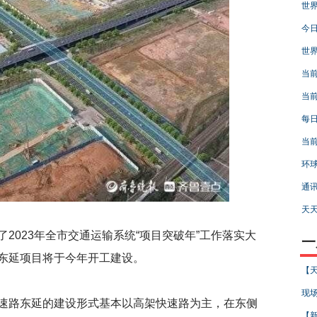
世界
今日
世界
当前
当
每日
当前
环球
通讯
天天
2023年全市交通运输系统“项目突破年”工作落实大
一
东延项目将于今年开工建设。
【天
现场
速路东延的建设形式基本以高架快速路为主，在东侧
【新