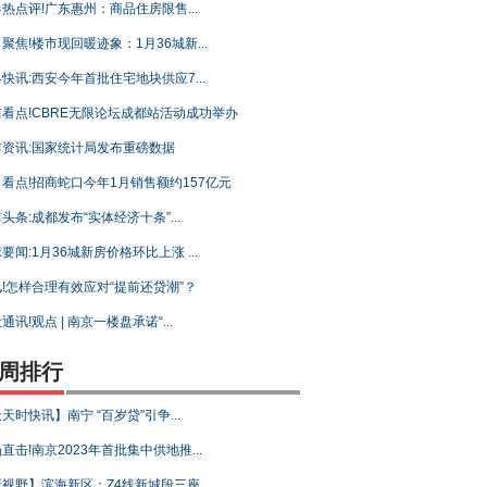
热点评!广东惠州：商品住房限售...
聚焦!楼市现回暖迹象：1月36城新...
快讯:西安今年首批住宅地块供应7...
看点!CBRE无限论坛成都站活动成功举办
前资讯:国家统计局发布重磅数据
看点!招商蛇口今年1月销售额约157亿元
头条:成都发布“实体经济十条”...
要闻:1月36城新房价格环比上涨 ...
!怎样合理有效应对“提前还贷潮”？
通讯!观点 | 南京一楼盘承诺“...
周排行
天时快讯】南宁 “百岁贷”引争...
直击!南京2023年首批集中供地推...
视野】滨海新区：Z4线新城段三座...