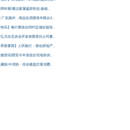
即时看!通过家属递辞职信 曲德...
:广东惠州：商品住房限售年限从3...
快讯】银行要按合同约定做好提前...
弘凡生态农业开发有限责任公司董...
界新要闻】人民银行：推动房地产...
微资讯!西安今年首批住宅地块供...
播报:中消协：存在楼盘烂尾消费...