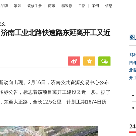
品牌
家装
装修手册
商讯
精装修
卫浴
案例
信息
正文
，济南工业北路快速路东延离开工又近
图
环
四
北
开
新动向出现。2月16日，济南公共资源交易中心公布
招标公告，标志着该项目离开工建设又近一步。据了
东至大正路，全长12.5公里，计划工期1674日历
2