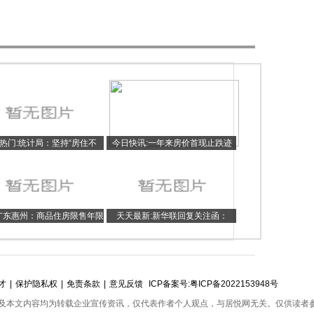
热门:统计局：坚持“房住不
今日快讯:一年来房价首现止跌迹
定位 实施好房地产市场平稳健
象，京沪领涨
康发展长效机制
广东惠州：商品住房限售年限
天天最新:新华联回复关注函：
从3年减为1年
2022年营收52.67亿元
才
|
保护隐私权
|
免责条款
|
意见反馈
ICP备案号:
粤ICP备2022153948号
及本文内容均为转载企业宣传资讯，仅代表作者个人观点，与居悦网无关。仅供读者