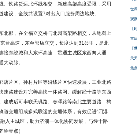
线、铁路货运北环线相交，新建高架高度受限，采用
世界
道建设，全线共设置7对出入口服务周边地块。
观察
【时
东北部，在全福立交桥与北园高架路相交，从地图上
重庆
至京台高速，东至郭店立交，长度达到31公里，是北
【世
连接东绕城和大东环高速，贯通主城区东西向大通
天天
通大动脉。
焦点
郭店片区、孙村片区等沿线片区快速发展，工业北路
快速路建设对完善高快一体路网、缓解经十路等东西
。建成后可串联天玑路、春晖路等南北主要道路，构
轨道交通组成多式联运的交通体系，有效促进“四港
丘融入主城区，助力济淄一体化协同发展，与经十路
齐鲁壹点）