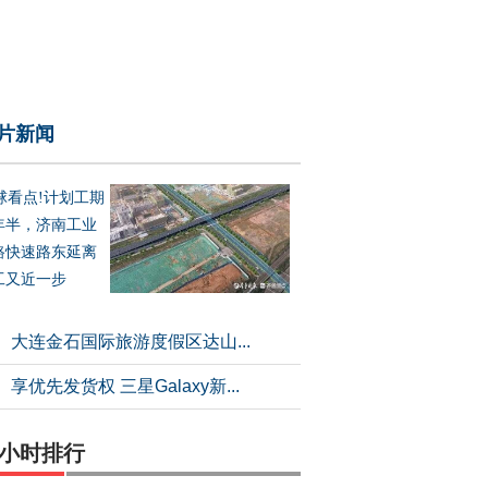
片新闻
球看点!计划工期
年半，济南工业
路快速路东延离
工又近一步
大连金石国际旅游度假区达山...
享优先发货权 三星Galaxy新...
4小时排行