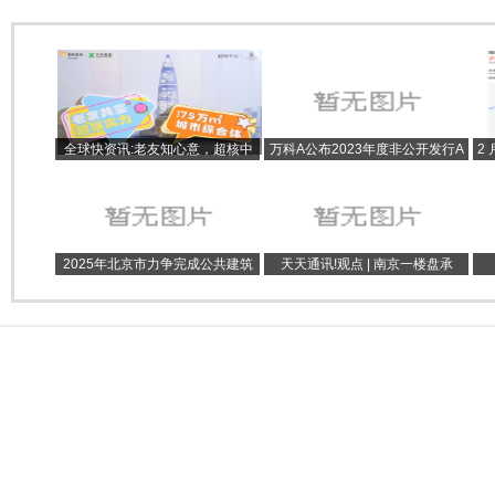
全球快资讯:老友知心意，超核中
万科A公布2023年度非公开发行A
2
心|润府媒体老友记圆满落幕
股股票预案 计划定增募资不超过
开
150亿元
2025年北京市力争完成公共建筑
天天通讯!观点 | 南京一楼盘承
节能绿色化改造3000万平方米
诺“买贵可换房并退差价”