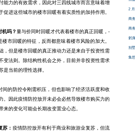
付能力的有效需求，因此对三四线城市而言意味着增
2 
于促进这些城市的楼市回暖有着实质性的加持作用。
商务
商务
时机吗？
量与价同时回暖才代表着楼市的真正回暖，-
躬身
有价无市都不是楼市回暖的特征，反而都意味着楼市风险的加大。
别墅
础，但是楼市回暖的真正推动力还是来自于投资性需
集
不变法则。除结构性机会之外，目前并非投资性需求
苏是当前的理性选择。
时间的防控令刚需积压，但也影响了经济活跃度和收
力。因此疫情防控放开未必会必然导致楼市购买力的
带来的变化可能会长期改变置业心态。
复苏：
疫情防控放开有利于商业和旅游业复苏，但流