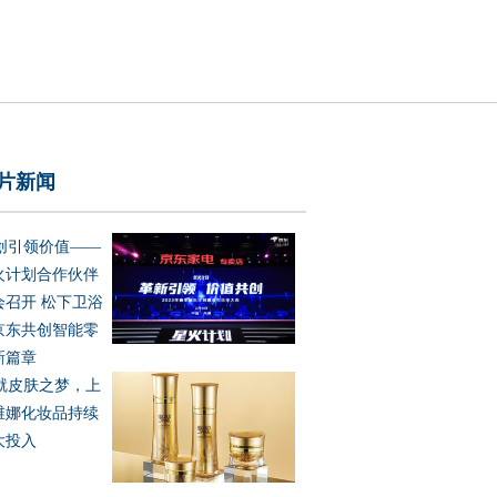
片新闻
创引领价值——
火计划合作伙伴
会召开 松下卫浴
京东共创智能零
新篇章
就皮肤之梦，上
维娜化妆品持续
大投入