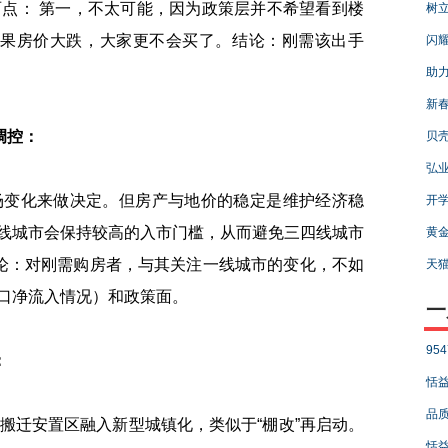
： 第一，不太可能，因为政策层并不希望看到楼
树立
如果房价大跌，大家更不会买了。结论：刚需该出手
闪耀
助力
新春
调控：
贝壳
弘业
变化来做决定。但房产与地价的稳定是维护经济稳
开学
线城市会保持较高的入市门槛，从而避免三四线城市
黄金
结论：对刚需购房者，与其关注一线城市的变化，不如
天猫
口净流入情况）和政策面。
一
95
：
恬
品质
迁安置区融入新型城镇化，类似于“棚改”再启动。
恬