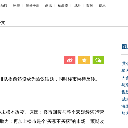
品牌
家装
装修手册
商讯
精装修
卫浴
案例
信息
正文
图
共
星
大
，排队提前还贷成为热议话题，同时楼市尚待反转。
与
售
成
海
未根本改变。原因：楼市回暖与整个宏观经济运营
加
助力；再加上楼市是个“买涨不买落”的市场，预期改