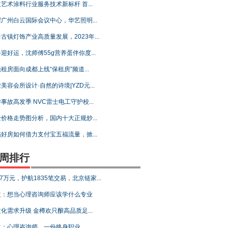
艺术涂料行业服务技术新标杆 首...
广州白云国际会议中心，华艺照明...
古镇灯饰产业高质量发展，2023年...
迎好运，沈师傅55g营养蛋伴你度...
租房面向成都上线“保租房”频道...
美容会所设计·自然的诗境|YZD元...
事故高发季 NVC雷士电工守护校...
价格走势图分析，国内十大正规炒...
好房如何借力支付宝五福流量，掀...
周排行
47万元，护航1835笔交易，北京链家...
益：想当心理咨询师应该学什么专业
化需求升级 金樽欢只酿高品质足...
益：心理咨询师，一份终身职业