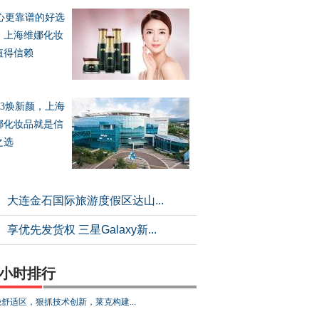
心更靠谱的好选
，上海维娜化妆
值得信赖
023焕新颜，上海
娜化妆品就是信
之选
大连金石国际旅游度假区达山...
享优先发货权 三星Galaxy新...
4小时排行
舒适区，狠抓技术创新，莱克构建...