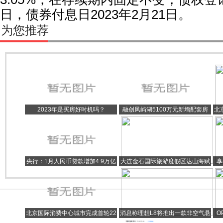
日，债券付息日2023年2月21日。
为您推荐
2023年是买房好时机吗？
融创凤屿湖5100万元新增配套房
北
地产开发贷款项目已经成功完成审
批
央行：1月人民币贷款增加4.9万亿
大连金石国际旅游度假区达山海赋
享
元 同比增9227亿元
项目取证 将推出1199套住宅
北京国际消费中心城市完成首轮22
消息称理想L8将推出一款非空气悬
O