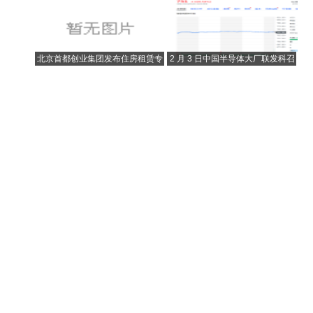
个传统商圈和22个传统商场升级改
挂车型 定价有望下探到30万元左右
造
北京首都创业集团发布住房租赁专
2 月 3 日中国半导体大厂联发科召
项公司债付息公告
开法说会 并公布 2022 年第四季财
报