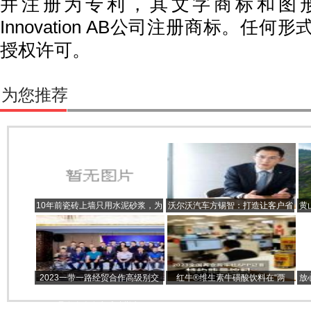
并注册为专利，其文字商标和图形标识
Innovation AB公司注册商标。任
授权许可。
为您推荐
10年前瓷砖上墙只用水泥砂浆，为
沃尔沃汽车方锡智：打造让客户省
黄
何现在就不行了？
心的豪华汽车品牌
浴
2023一带一路经贸合作高级别交
红牛®维生素牛磺酸饮料在“两
放
流会暨贵州省大师非遗文创酱酒新
会”期间，支持新华社APP记者
品发布会在京成功举办