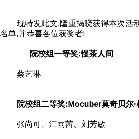
现特发此文,隆重揭晓获得本次活动
名单,并恭喜各位获奖者!
院校组一等奖:慢茶人间
蔡艺琳
院校组二等奖:Mocuber莫奇贝尔
张尚可、江雨茜、刘芳敏