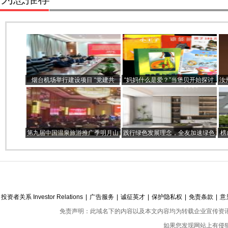
烟台机场举行建设项目 “党建共
“妈妈什么是爱？”当堡贝开始探讨
汝
建”揭牌仪式暨“决胜9·30” 誓师大会
爱，吉的堡推荐这5本必读绘本
第九届中国温泉旅游推广季明月山
践行绿色发展理念，全友加速绿色
榜
盛大开启
产品再升级
投资者关系 Investor Relations
|
广告服务
|
诚征英才
|
保护隐私权
|
免责条款
|
意
免责声明：此域名下的内容以及本文内容均为转载企业宣传资
如果您发现网站上有侵