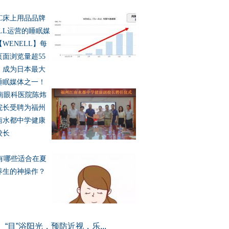
2C床上用品品牌
ELL运营的睡眠媒
WENELL】每
页面浏览量超55
，成为日本最大
睡眠媒体之一！
南眼科医院陈炜
院长受聘为福州
南水都中学健康
校长
有哪些适合在夏
养生的神操作？
“目”浴阳光，预防近视，乐...