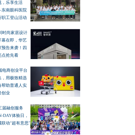
视，乐享生活
—东南眼科医院
行职工登山活动
圳时尚家居设计
开幕在即，华艺
家预告来袭！四
亮点抢先看
域电商创业平台
集，用极致精选
略帮助普通人实
轻创业
三届融创服务
N-DAY体验日，
城联动“超有意思”