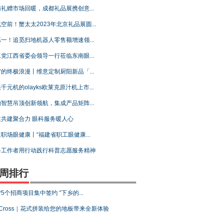
礼赠市场回暖，成都礼品展携创意...
空前！蟹太太2023年北京礼品展圆...
一！追觅扫地机器人零售额增速领...
党江西省委会领导一行莅临东南眼...
的终极浪漫丨维意定制厨阳新品「...
千元机的olayks欧莱克原汁机上市...
智慧吊顶创新领航，集成产品矩阵...
建共建聚合力 眼科服务暖人心
职场眼健康丨“福建省职工眼健康...
科工作者用行动践行科普志愿服务精神
周排行
5个招商项目集中签约 “下乡的...
 Cross｜花式拼装给您的地板带来全新体验