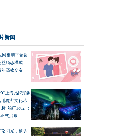
片新闻
爱网相亲平台创
公益婚恋模式，
青年高效交友
SKO上海品牌形象
落地魔都文化艺
标“船厂1862”：
25正式启幕
目”浴阳光，预防