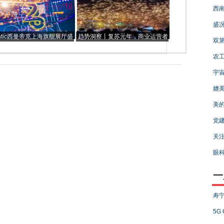
局！
西南
盛况
Matic西曼帝克上海旗舰展厅盛
趋势洞察丨复苏元年，商业运营者
双第
大开业精彩回顾
需注意这几个方向
农工
宇宙
媲美
美的
党
关注
眼
一
寿宁
5G