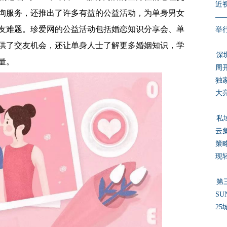
近
询服务，还推出了许多有益的公益活动，为单身男女
—
友难题。珍爱网的公益活动包括婚恋知识分享会、单
举
供了交友机会，还让单身人士了解更多婚姻知识，学
深
量。
周
独
大
私
云
策
现
第
SU
25