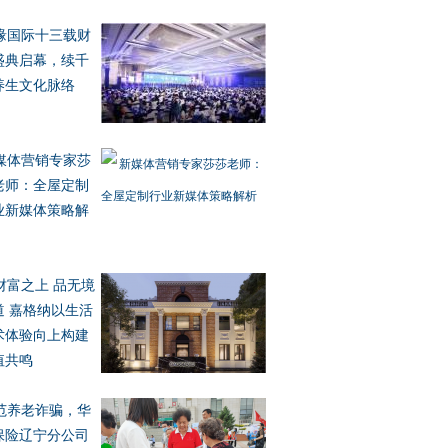
缘国际十三载财
盛典启幕，续千
养生文化脉络
媒体营销专家莎
老师：全屋定制
业新媒体策略解
财富之上 品无境
道 嘉格纳以生活
术体验向上构建
值共鸣
范养老诈骗，华
保险辽宁分公司