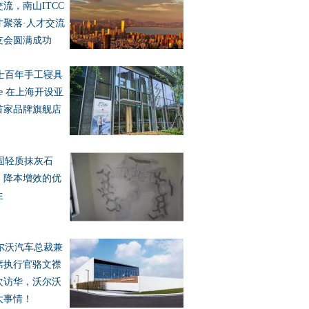
交流，南山ITCC
才聚落·人才交流
友会圆满成功
士百年手工寝具
ite 在上海开设亚
首家品牌旗舰店
固轻质抹灰石
，降本增效的优
生
尔沃汽车总裁兼
席执行官骆文襟
次访华，沃尔沃
大事情！