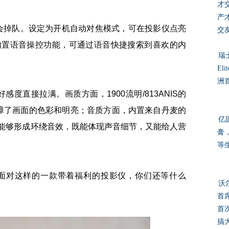
才
产
掉队。设定为开机自动对焦模式，可在投影仪点亮
交
内置语音操控功能，可通过语音快捷搜索到喜欢的内
瑞
El
洲
直接拉满。画质方面，1900流明/813ANIS的
保障了画面的色彩和明亮；音质方面，内置来自丹麦的
亿
器能够形成环绕音效，既能体现声音细节，又能给人营
膏
等
对这样的一款带着福利的投影仪，你们还等什么
沃
首
首
搞