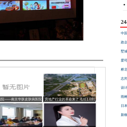
2
中国
政企
墅城
爱司
桥北
志邦
设计
雨树
强院——南京华肤皮肤病医院
房地产行业的革命来了 毛坯1.0到
精装2.0到智慧全品家3.0
日本
新枢