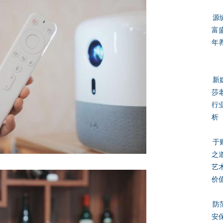
源
富
年
新
莎
行
析
于
之
艺
价
防
安