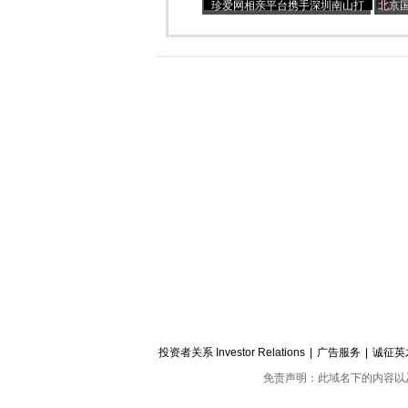
珍爱网相亲平台携手深圳南山打
北京
造“爱情地图”，见证甜蜜相遇
投资者关系 Investor Relations
|
广告服务
|
诚征英
免责声明：此域名下的内容以