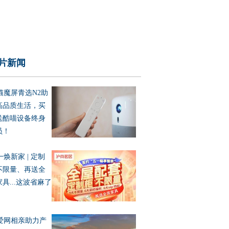
片新闻
猫魔屏青选N2助
高品质生活，买
送酷喵设备终身
员！
一焕新家 | 定制
不限量、再送全
具...这波省麻了
爱网相亲助力产