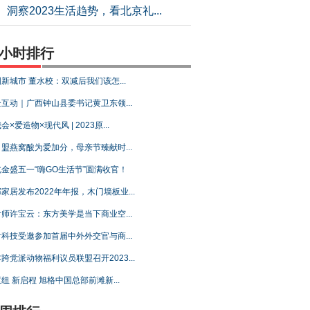
洞察2023生活趋势，看北京礼...
4小时排行
新城市 董水校：双减后我们该怎...
互动｜广西钟山县委书记黄卫东领...
会×爱造物×现代风 | 2023原...
盟燕窝酸为爱加分，母亲节臻献时...
金盛五一“嗨GO生活节”圆满收官！
家居发布2022年年报，木门墙板业...
师许宝云：东方美学是当下商业空...
科技受邀参加首届中外外交官与商...
跨党派动物福利议员联盟召开2023...
纽 新启程 旭格中国总部前滩新...