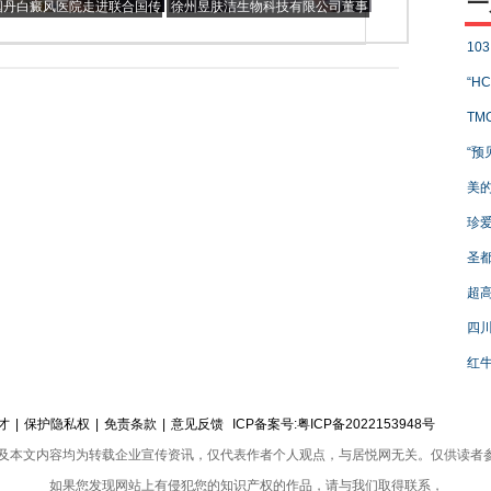
一
国丹白癜风医院走进联合国传
徐州昱肤洁生物科技有限公司董事
播中国健康理念
长蔡玉
10
“H
TM
“预
美的
珍爱
圣都
超
四川
红牛
才
|
保护隐私权
|
免责条款
|
意见反馈
ICP备案号:
粤ICP备2022153948号
及本文内容均为转载企业宣传资讯，仅代表作者个人观点，与居悦网无关。仅供读者
如果您发现网站上有侵犯您的知识产权的作品，请与我们取得联系，