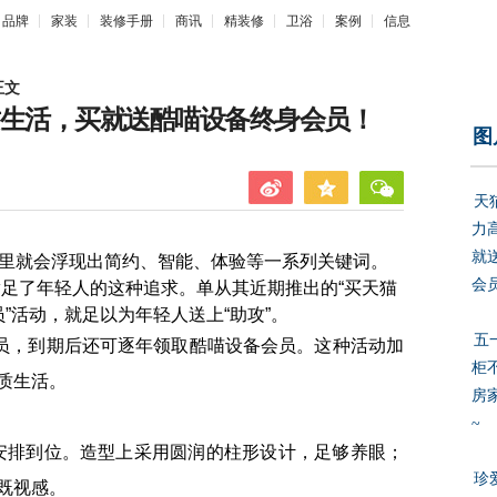
品牌
家装
装修手册
商讯
精装修
卫浴
案例
信息
正文
质生活，买就送酷喵设备终身会员！
图
天
力
就
就会浮现出简约、智能、体验等一系列关键词。
会
满足了年轻人的这种追求。单从其近期推出的“买天猫
”活动，就足以为年轻人送上“助攻”。
五
，到期后还可逐年领取酷喵设备会员。这种活动加
柜
质生活。
房家
~
排到位。造型上采用圆润的柱形设计，足够养眼；
珍
既视感。