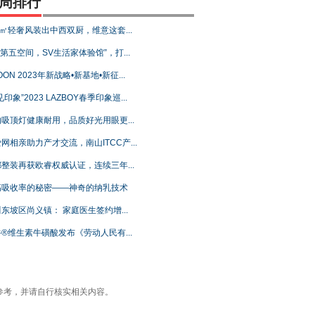
周排行
3㎡轻奢风装出中西双厨，维意这套...
C第五空间，SV生活家体验馆”，打...
OON 2023年新战略•新基地•新征...
见印象”2023 LAZBOY春季印象巡...
吸顶灯健康耐用，品质好光用眼更...
网相亲助力产才交流，南山ITCC产...
整装再获欧睿权威认证，连续三年...
高吸收率的秘密——神奇的纳乳技术
东坡区尚义镇： 家庭医生签约增...
®维生素牛磺酸发布《劳动人民有...
参考，并请自行核实相关内容。