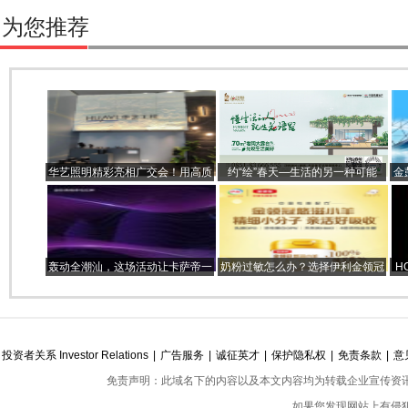
为您推荐
华艺照明精彩亮相广交会！用高质
约“绘”春天—生活的另一种可能
金
量参展开创外贸新局面
轰动全潮汕，这场活动让卡萨帝一
奶粉过敏怎么办？选择伊利金领冠
H
秒成最璀璨的明珠？
悠滋小羊羊奶粉准没错
投资者关系 Investor Relations
|
广告服务
|
诚征英才
|
保护隐私权
|
免责条款
|
意
免责声明：此域名下的内容以及本文内容均为转载企业宣传资
如果您发现网站上有侵