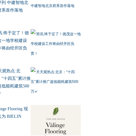
序列 中建智地北
府系首作落地
讯:终于定了！德
这一地学校建设
作将由经开区负
！
天观热点:北
：“十四五”累计推
超低能耗建筑500
㎡
inge Flooring 现
为 BJELIN