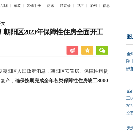
品牌
家装
装修手册
商讯
精装修
卫浴
案例
信息
正文
0套！朝阳区2023年保障性住房全面开工
图
全
院
般
据朝阳区人民政府消息，朝阳区安置房、保障性租赁
工复产，
确保按期完成全年各类保障性住房竣工8000
热门
工8
20
全
天