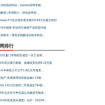
与科技的结合：Garmin佳明本能 ...
解读 | 肖伟院士：深化改革创...
erseas P+I北京海外置业展2023年5月盛大回归
一代中国茶 帝泊洱引领茶产业转型升级
添新衣！维意定制解决你的衣柜告...
周排行
13日厦门市翔安区成交一宗工业用...
22年武汉累计新建、改建租赁住房6.19万套
今年将投入不少于1.9亿元专项资...
地产-亚洲保理供应链金融1-15期...
6日-2月12日深圳二手房成交784套...
25年北京市力争完成公共建筑节能绿...
023年投资意向调查》出炉：2023年...