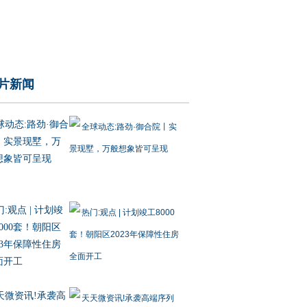
片新闻
球动态:路劲·御合
丨实景现墅，万
想象皆可呈现
:观点 | 计划竣
000套！朝阳区
23年保障性住房
面开工
天微资讯!承袭高