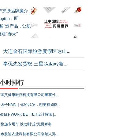
产护肤品牌魔介
Joptim，匠
“智”造产品，让肌
喜迎“春天”
大连金石国际旅游度假区达山...
享优先发货权 三星Galaxy新...
4小时排行
国艾健康医疗科技有限公司董事长...
因子NMN｜你的61岁，想要有如刘...
elcase WORK BETTER设计特辑 |...
快递专用车 以动制”冻“无畏寒冬
市朕迪农业科技有限公司创始人孙...