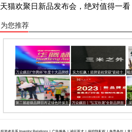
天猫欢聚日新品发布会，绝对值得一看
为您推荐
万众瞩目I“华腾杯”年度十大品牌榜
实力狂飙！箭牌瓷砖荣获“瓷砖十
哈
单重磅揭晓，联丰地板获四项殊
大品牌”等多项大奖
荣！
第二届超级品牌日再证绿色环保主
万众瞩目丨“弘宝欣晟”全新品牌面
旋律 云峰莫干山进军全线ENF级时
世，工艺升级跑出发展加速度
代
投资者关系 Investor Relations
|
广告服务
|
诚征英才
|
保护隐私权
|
免责条款
|
意