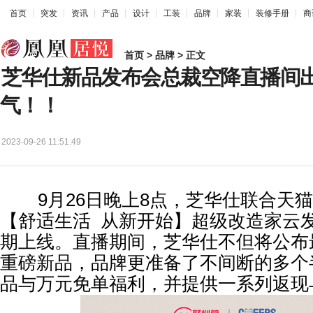
首页
突发
资讯
产品
设计
工装
品牌
家装
装修手册
商
首页
>
品牌
> 正文
芝华仕新品发布会总裁空降直播间
气！！
2023-09-26 11:51:49
9月26日晚上8点，芝华仕联合天猫
【舒适生活 从新开始】超级改造家云
期上线。直播期间，芝华仕不但将公布
重磅新品，品牌更准备了不间断的多个
品与万元免单福利，并提供一系列返现