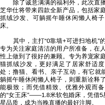
除了诚意满满的福利外，此次直播
芝华仕将带来四款全新产品，包括家
抓绒沙发、可躺摇午睡休闲懒人椅子
床。
其中，主打“0靠墙+可进扫地机”
专为关注家庭清洁的用户所准备，在
性上做到了很好的兼顾。专为养宠家
猫抓绒沙发，更好满足了居家舒适度
处；撸猫、看书、亲子互动，有它就能
躺摇午睡休闲懒人椅子，则重新诠释
能极致；而凭借精致、优雅外观而备
的“女王床”——1.8米软包婚床，凭借
星品质，成为当晚直播的最好注脚。