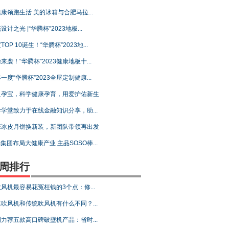
康领跑生活 美的冰箱与合肥马拉...
设计之光 |“华腾杯”2023地板...
TOP 10诞生！“华腾杯”2023地...
来袭！“华腾杯”2023健康地板十...
一度“华腾杯”2023全屋定制健康...
灵孕宝，科学健康孕育，用爱护佑新生
学堂致力于在线金融知识分享，助...
班冰皮月饼换新装，新团队带领再出发
B集团布局大健康产业 主品SOSO棒...
周排行
风机最容易花冤枉钱的3个点：修...
吹风机和传统吹风机有什么不同？...
力荐五款高口碑破壁机产品：省时...