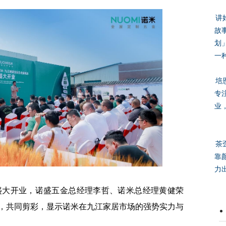
讲
故
划
一
培
专
业
茶
靠
力
大开业，诺盛五金总经理李哲、诺米总经理黄健荣
，共同剪彩，显示诺米在九江家居市场的强势实力与