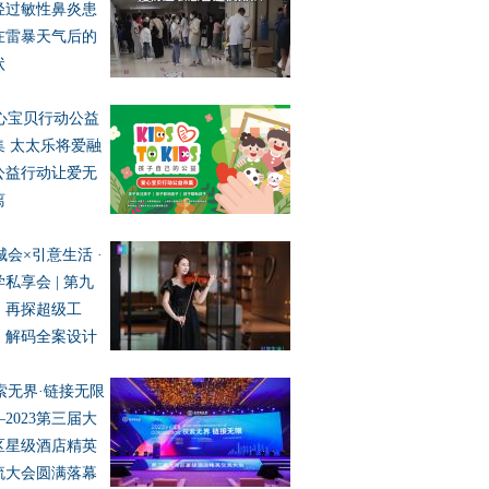
轻过敏性鼻炎患
在雷暴天气后的
状
心宝贝行动公益
集 太太乐将爱融
公益行动让爱无
离
城会×引意生活 ·
私享会 | 第九
：再探超级工
，解码全案设计
索无界·链接无限
2023第三届大
区星级酒店精英
流大会圆满落幕