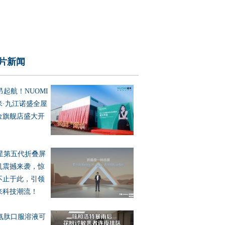
片新闻
昂起航！NUOMI
米·九江诺盛全屋
金旗舰店盛大开
星第五代折叠屏
机震撼来袭，惊
不止于此，引领
来科技潮流！
氨肽口服溶液可