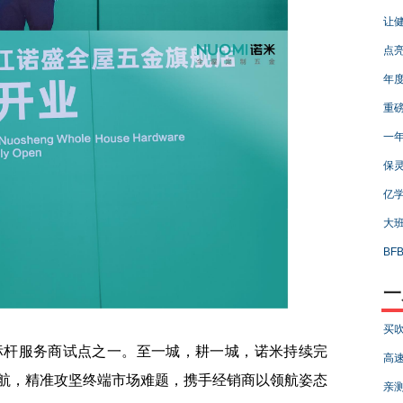
让健
点亮
年度
重磅
一年
保
亿学
大
BF
一
买吹
杆服务商试点之一。至一城，耕一城，诺米持续完
高速
航，精准攻坚终端市场难题，携手经销商以领航姿态
亲测