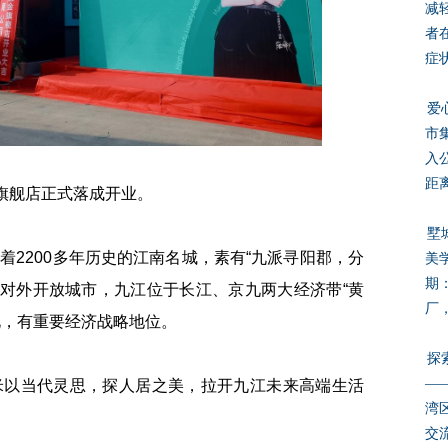
减
者
症
爱
市
入
距
旗舰店正式落成开业。
墅
200多年历史的江南名城，素有“九派寻阳郡，分
美学
期
江对外开放城市，九江位于长江、京九两大经济带“黄
厂
北，有重要经济战略地位。
探
——
以当代灵思，探人居之美，拉开九江未来高端生活
湾
交