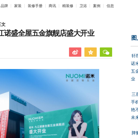
品牌
家装
装修手册
商讯
精装修
卫浴
案例
信息
正文
九江诺盛全屋五金旗舰店盛大开业
图
轩
诺
五
业
三
手
艳
未
脾