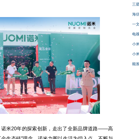
三星
海信
一文
电视
小米
小米
能发
米20年的探索创新，走出了全新品牌道路——高
五金生态链”理念。诺米力图以生活为切入点，不断与