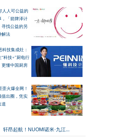
好人人可公益的
事，「箭牌泽计
」寻找公益的另
种解法
恩科技集成灶：
注“科技+”厨电行
，更懂中国厨房
歪歪火爆全网！
颜值出圈，凭实
出道
轩昂起航！NUOMI诺米·九江...