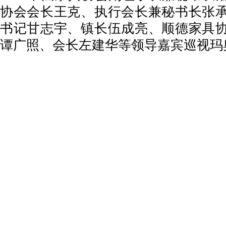
协会会长王克、执行会长兼秘书长张
书记甘志宇、镇长伍成亮、顺德家具
谭广照、会长左建华等领导嘉宾巡视玛