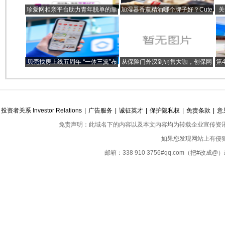
珍爱网相亲平台助力青年脱单的靠
加湿器香薰精油哪个牌子好？Cute
关
谱平台
Season介绍
寺
贝壳找房上线五周年 “一体三翼”布
从保险门外汉到销售大咖，创保网
第
局 护航美好居住
做保险代理人好不好
投资者关系 Investor Relations
|
广告服务
|
诚征英才
|
保护隐私权
|
免责条款
|
意
免责声明：此域名下的内容以及本文内容均为转载企业宣传资
如果您发现网站上有侵
邮箱：338 910 3756#qq.com（把#改
Copyright ©