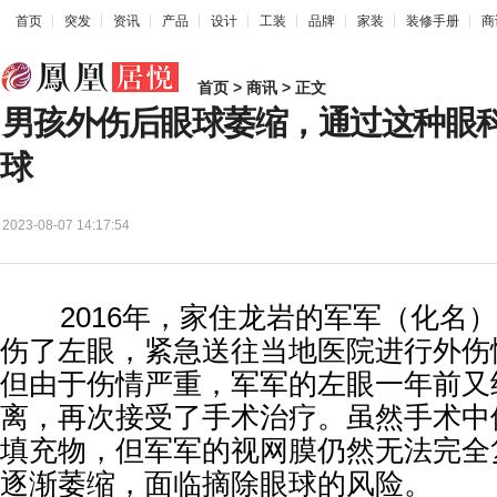
首页
突发
资讯
产品
设计
工装
品牌
家装
装修手册
商
首页
>
商讯
> 正文
男孩外伤后眼球萎缩，通过这种眼
球
2023-08-07 14:17:54
2016年，家住龙岩的军军（化名）
伤了左眼，紧急送往当地医院进行外伤
但由于伤情严重，军军的左眼一年前又
离，再次接受了手术治疗。虽然手术中
填充物，但军军的视网膜仍然无法完全
逐渐萎缩，面临摘除眼球的风险。