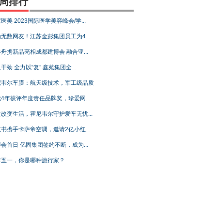
周排行
医美 2023国际医学美容峰会/学...
无数网友！江苏金彭集团员工为4...
舟携新品亮相成都建博会 融合亚...
干劲 全力以“复” 鑫苑集团全...
尼韦尔车膜：航天级技术，军工级品质
4年获评年度责任品牌奖，珍爱网...
改变生活，霍尼韦尔守护爱车无忧...
书携手卡萨帝空调，邀请2亿小红...
会首日 亿固集团签约不断，成为...
年五一，你是哪种旅行家？