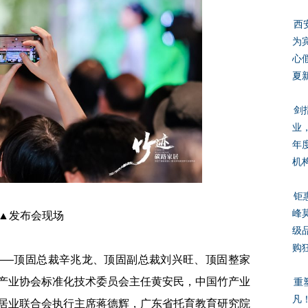
西
为
心
夏
剑
业，
年
机构
钜
峰
▲发布会现场
级
购
—顶固总裁辛兆龙、顶固副总裁刘兴旺、顶固整家
产业协会标准化技术委员会主任黄安民，中国竹产业
重
凡！
居业联合会执行主席蒋德辉，广东省托育教育研究院