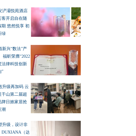
安浐灞悦苑酒店
宾客开启自在随
假期 悠然悦享 初
新绿
指新兴“数法”产
 福昕荣膺“2022
度法律科技创新
”
惠升级再加码 云
莫干山第二届超
品牌日掀家居抢
狂潮
塑升级，设计非
DUXIANA（达