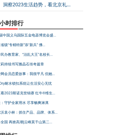
洞察2023生活趋势，看北京礼...
4小时排行
届中国义乌国际五金电器博览会盛...
省级“专精特新”添“新兵” 佛...
民办教育家、“治乱大王”名校长...
宝莉持续书写雅晶石传奇篇章
网会员恋爱故事：我很平凡 但她...
 Dry耐水锁扣系统让生活安心无忧
看2023斯诺克世锦赛 红牛®维生...
途：守护全家用水 尽享畅爽淋漓
沃袁小林：抓住产品、品牌、体系...
全国 再掀高潮|云峰莫干山第二...