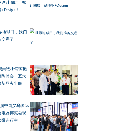
际设计圈层，赋
+Design！
界地球日，我们
备交卷了！
鹏美缝小铺惊艳
相陶博会，五大
缝新品火出圈
7届中国义乌国际
金电器博览会现
火爆进行中！