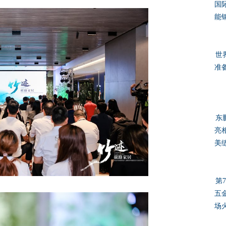
国
能钢
世
准
东
亮
美
第
五
场