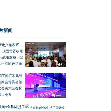
片新闻
新定义整家环
！ 顶固竹香板家
4.0战略发布，掀
又一次绿色革命
国工商联家具装
业商会青委会第
次会员大会在杭
盛大举办
迪奥x金腾奖|携手