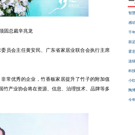
一
智慧
感动
顶固总裁辛兆龙
千年
鼓足
委员会主任黄安民、广东省家居业联合会执行主席
霍
连续
科技
非常优秀的企业，竹香板家居提升了竹子的附加值
小红
国竹产业协会将在资源、信息、治理技术、品牌等多
陶博
今