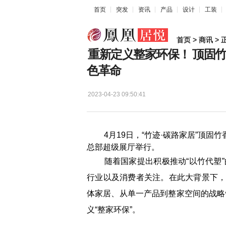
首页
突发
资讯
产品
设计
工装
首页
>
商讯
> 
重新定义整家环保！ 顶固竹
色革命
2023-04-23 09:50:41
4月19日，“竹迹·碳路家居”顶固竹
总部超级展厅举行。
随着国家提出积极推动“以竹代塑”的倡
行业以及消费者关注。在此大背景下，
体家居、从单一产品到整家空间的战略
义“整家环保”。