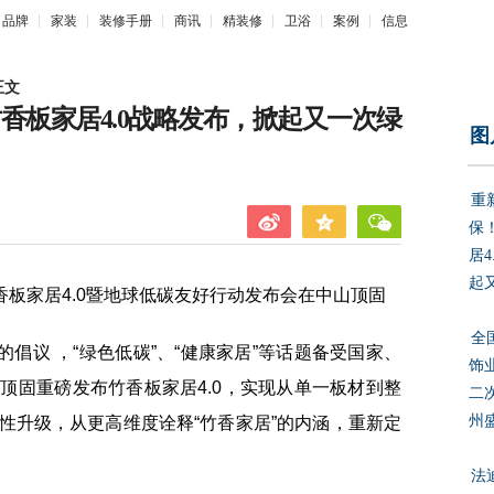
品牌
家装
装修手册
商讯
精装修
卫浴
案例
信息
正文
香板家居4.0战略发布，掀起又一次绿
图
重
保
居
起
香板家居4.0暨地球低碳友好行动发布会在中山顶固
全
议 ，“绿色低碳”、“健康家居”等话题备受国家、
饰
顶固重磅发布竹香板家居4.0，实现从单一板材到整
二
州
性升级，从更高维度诠释“竹香家居”的内涵，重新定
法