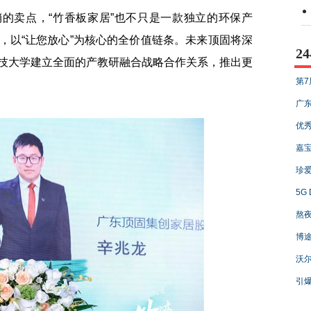
的卖点，“竹香板家居”也不只是一款独立的环保产
，以“让您放心”为核心的全价值链条。未来顶固将深
2
技大学建立全面的产教研融合战略合作关系，推出更
第7
广东
优秀
嘉
珍爱
5G
熬夜
博
沃尔
引爆