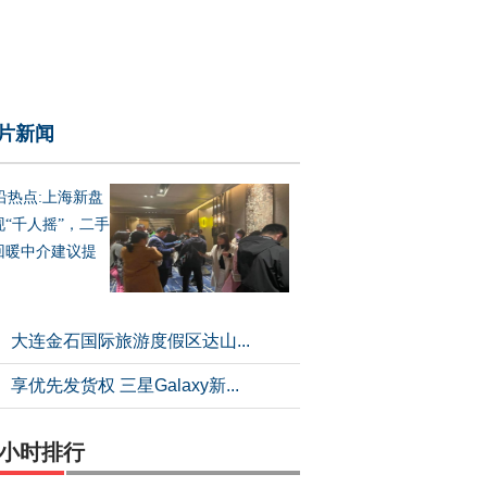
片新闻
沿热点:上海新盘
现“千人摇”，二手
回暖中介建议提
大连金石国际旅游度假区达山...
享优先发货权 三星Galaxy新...
4小时排行