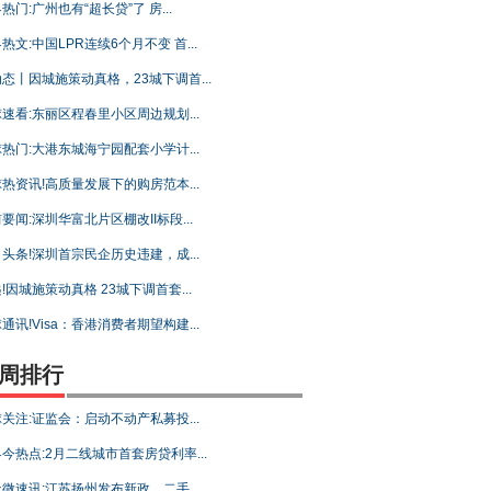
热门:广州也有“超长贷”了 房...
热文:中国LPR连续6个月不变 首...
态丨因城施策动真格，23城下调首...
速看:东丽区程春里小区周边规划...
热门:大港东城海宁园配套小学计...
热资讯!高质量发展下的购房范本...
要闻:深圳华富北片区棚改II标段...
头条!深圳首宗民企历史违建，成...
!因城施策动真格 23城下调首套...
通讯!Visa：香港消费者期望构建...
周排行
关注:证监会：启动不动产私募投...
今热点:2月二线城市首套房贷利率...
微速讯:江苏扬州发布新政，二手...