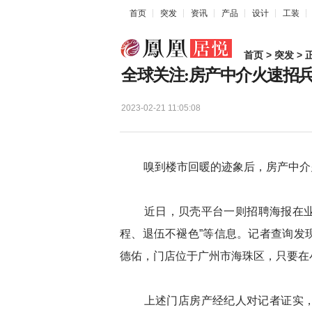
首页
突发
资讯
产品
设计
工装
首页
>
突发
> 
全球关注:房产中介火速招
2023-02-21 11:05:08
嗅到楼市回暖的迹象后，房产中介
近日，贝壳平台一则招聘海报在业内
程、退伍不褪色”等信息。记者查询发
德佑，门店位于广州市海珠区，只要在
上述门店房产经纪人对记者证实，