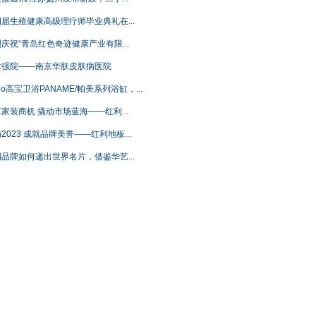
届生殖健康高级理疗师毕业典礼在...
庆祝“青岛红色奇迹健康产业有限...
术强院——南京华肤皮肤病医院
bo高宝卫浴PANAME/帕美系列浴缸，...
家装商机 撬动市场蓝海——红利...
2023 成就品牌美誉——红利地板...
品牌如何递出世界名片，借鉴华艺...