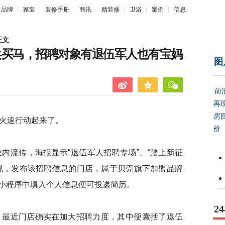
品牌
家装
装修手册
商讯
精装修
卫浴
案例
信息
正文
兵买马，招聘对象有退伍军人也有宝妈
图
前
再
房
火速行动起来了。
价
流传，海报显示“退伍军人招聘专场”、“踏上新征
现，发布该招聘信息的门店，属于贝壳旗下加盟品牌
小程序中填入个人信息便可投递简历。
2
最近门店确实在加大招聘力度，其中便囊括了退伍